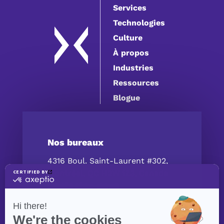
Services
Technologies
Culture
À propos
Industries
Ressources
Blogue
Nos bureaux
4316 Boul. Saint-Laurent #302,
Montréal, QC H2W 1Z3, Canada
Contactez-nous
(514) 447‑5217
contact@exolnet.com