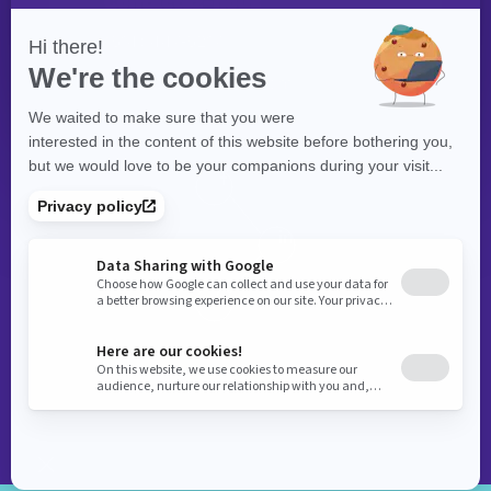
Contactez-nous
(514) 447‑5217
contact@exolnet.com
©
eXolnet
, 2026. Tous droits réservés.
Politique de confidentialité