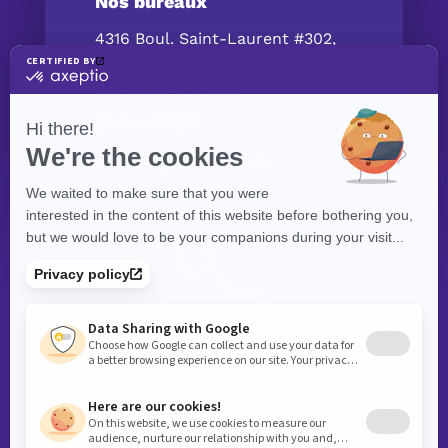
Nos bureaux
4316 Boul. Saint-Laurent #302,
Montréal, QC H2W 1Z3, Canada
Contactez-nous
(514) 447‑5217
contact@exolnet.com
©
eXolnet
, 2026. Tous droits réservés.