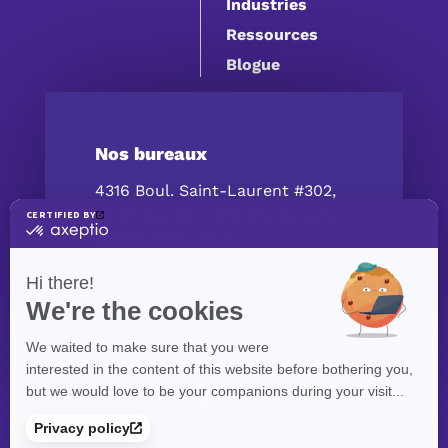
Industries
Ressources
Blogue
Nos bureaux
4316 Boul. Saint-Laurent #302,
Montréal, QC H2W 1Z3, Canada
Contactez-nous
(514) 447‑5217
contact@exolnet.com