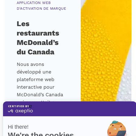
APPLICATION WEB
D'ACTIVATION DE MARQUE
Les
restaurants
McDonald’s
du Canada
Nous avons
développé une
plateforme web
interactive pour
McDonald’s Canada
qui permettait aux
utilisateurs de créer
et de nommer leur
hamburger
personnalisé, de