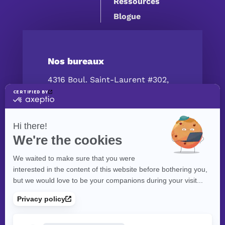
Ressources
Blogue
Nos bureaux
4316 Boul. Saint-Laurent #302,
Montréal, QC H2W 1Z3, Canada
Contactez-nous
(514) 447‑5217
contact@exolnet.com