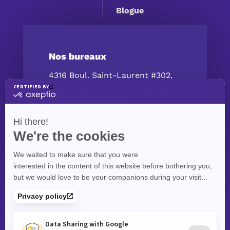
Blogue
Nos bureaux
4316 Boul. Saint-Laurent #302,
Montréal, QC H2W 1Z3, Canada
Contactez-nous
(514) 447‑5217
contact@exolnet.com