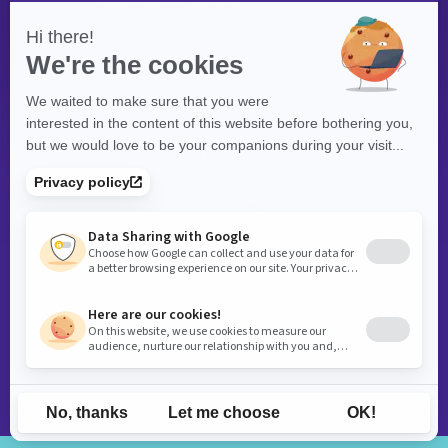
(514) 447‑5217
contact@exolnet.com
©
eXolnet
, 2026. Tous droits réservés.
Politique de confidentialité