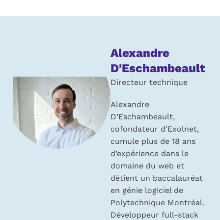
À
Alexandre
propos
D'Eschambeault
de
Directeur technique
l’auteur :
Alexandre
D’Eschambeault,
cofondateur d’Exolnet,
cumule plus de 18 ans
d’expérience dans le
domaine du web et
détient un baccalauréat
en génie logiciel de
Polytechnique Montréal.
Développeur full-stack