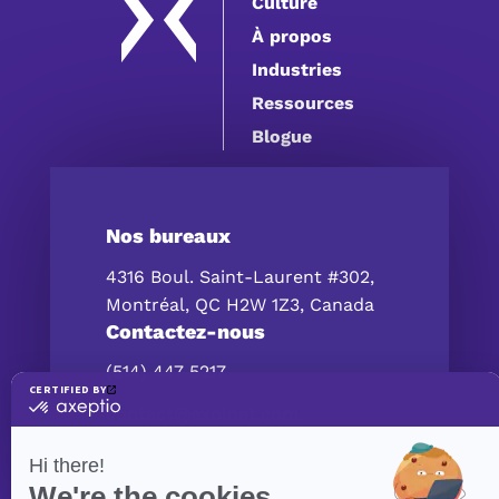
Culture
À propos
Industries
Ressources
Blogue
Nos bureaux
4316 Boul. Saint-Laurent #302,
Montréal, QC H2W 1Z3, Canada
Contactez-nous
(514) 447‑5217
contact@exolnet.com