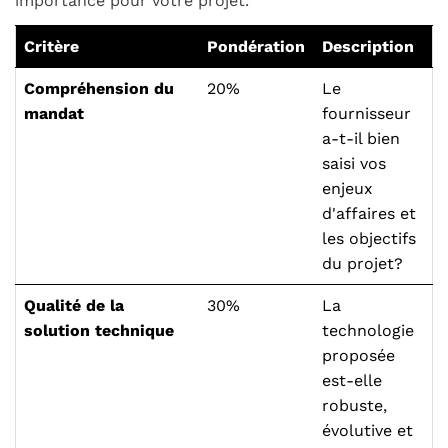
importance pour votre projet.
Critère
Pondération
Description
Compréhension du
20%
Le
mandat
fournisseur
a-t-il bien
saisi vos
enjeux
d'affaires et
les objectifs
du projet?
Qualité de la
30%
La
solution technique
technologie
proposée
est-elle
robuste,
évolutive et