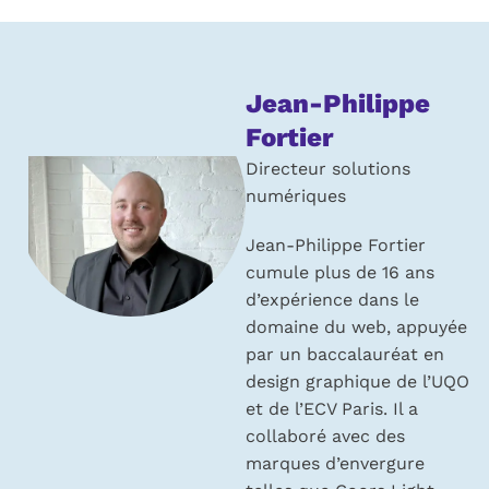
À
Jean-Philippe
propos
Fortier
de
Directeur solutions
numériques
l’auteur :
Jean-Philippe Fortier
cumule plus de 16 ans
d’expérience dans le
domaine du web, appuyée
par un baccalauréat en
design graphique de l’UQO
et de l’ECV Paris. Il a
collaboré avec des
marques d’envergure