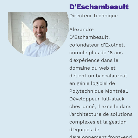
propos
D'Eschambeault
de
Directeur technique
l’auteur :
Alexandre
D’Eschambeault,
cofondateur d’Exolnet,
cumule plus de 18 ans
d’expérience dans le
domaine du web et
détient un baccalauréat
en génie logiciel de
Polytechnique Montréal.
Développeur full-stack
chevronné, il excelle dans
l’architecture de solutions
complexes et la gestion
d’équipes de
développement front-end