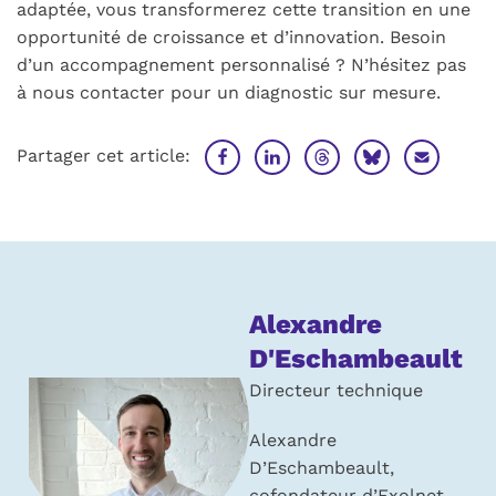
adaptée, vous transformerez cette transition en une
opportunité de croissance et d’innovation. Besoin
d’un accompagnement personnalisé ? N’hésitez pas
à nous contacter pour un diagnostic sur mesure.
Partager cet article:
À
Alexandre
propos
D'Eschambeault
de
Directeur technique
l’auteur :
Alexandre
D’Eschambeault,
cofondateur d’Exolnet,