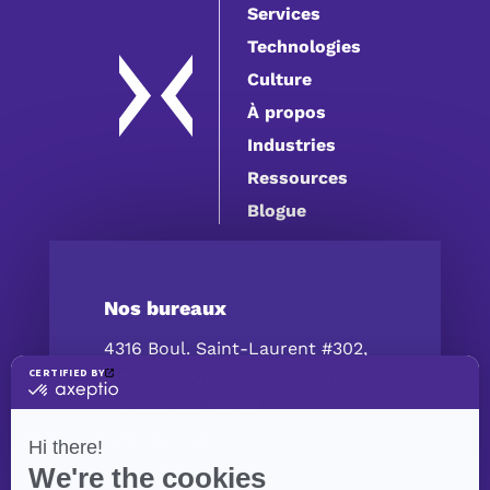
Services
Technologies
Culture
À propos
Industries
Ressources
Blogue
Nos bureaux
4316 Boul. Saint-Laurent #302,
Montréal, QC H2W 1Z3, Canada
Contactez-nous
(514) 447‑5217
contact@exolnet.com