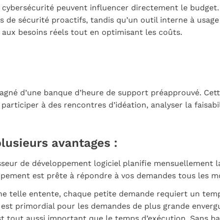
a cybersécurité peuvent influencer directement le budget
ifs de sécurité proactifs, tandis qu’un outil interne à us
s aux besoins réels tout en optimisant les coûts.
pagné d’une banque d’heure de support préapprouvé. Cet
 participer à des rencontres d’idéation, analyser la faisab
lusieurs avantages :
isseur de développement logiciel planifie mensuellement 
oppement est prête à répondre à vos demandes tous les mo
e telle entente, chaque petite demande requiert un temps
la est primordial pour les demandes de plus grande enver
 est tout aussi important que le temps d’exécution. Sans