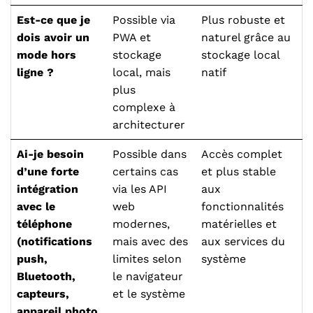
Est-ce que je
Possible via
Plus robuste et
dois avoir un
PWA et
naturel grâce au
mode hors
stockage
stockage local
ligne ?
local, mais
natif
plus
complexe à
architecturer
Ai-je besoin
Possible dans
Accès complet
d’une forte
certains cas
et plus stable
intégration
via les API
aux
avec le
web
fonctionnalités
téléphone
modernes,
matérielles et
(notifications
mais avec des
aux services du
push,
limites selon
système
Bluetooth,
le navigateur
capteurs,
et le système
appareil photo,